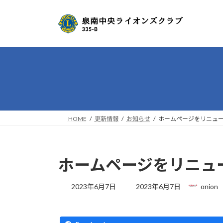
コ
ナ
ン
ビ
テ
ゲ
ン
ー
ツ
シ
へ
ョ
ス
ン
キ
に
ッ
移
プ
動
HOME
更新情報
お知らせ
ホームページをリニュ
ホームページをリニュ
最
2023年6月7日
2023年6月7日
onion
終
更
新